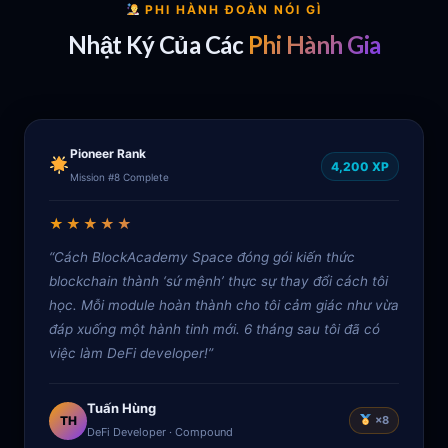
PHI HÀNH ĐOÀN NÓI GÌ
Nhật Ký Của Các
Phi Hành Gia
Pioneer Rank
4,200 XP
Mission #8 Complete
★★★★★
“Cách BlockAcademy Space đóng gói kiến thức
blockchain thành ‘sứ mệnh’ thực sự thay đổi cách tôi
học. Mỗi module hoàn thành cho tôi cảm giác như vừa
đáp xuống một hành tinh mới. 6 tháng sau tôi đã có
việc làm DeFi developer!”
Tuấn Hùng
TH
×8
DeFi Developer · Compound