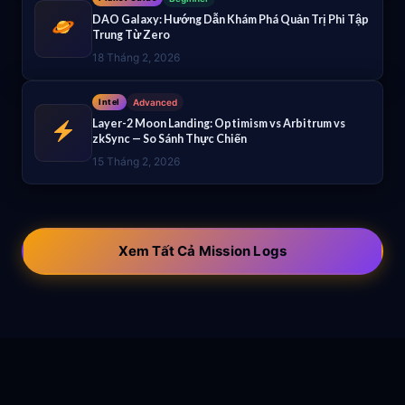
DAO Galaxy: Hướng Dẫn Khám Phá Quản Trị Phi Tập
Trung Từ Zero
18 Tháng 2, 2026
Intel
Advanced
Layer-2 Moon Landing: Optimism vs Arbitrum vs
zkSync — So Sánh Thực Chiến
15 Tháng 2, 2026
Xem Tất Cả Mission Logs