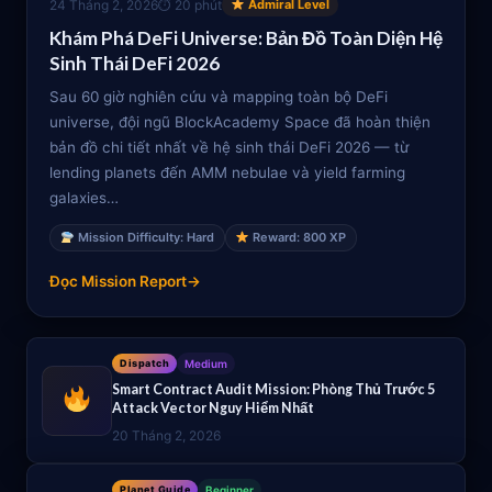
24 Tháng 2, 2026
⏱ 20 phút
Admiral Level
Khám Phá DeFi Universe: Bản Đồ Toàn Diện Hệ
Sinh Thái DeFi 2026
Sau 60 giờ nghiên cứu và mapping toàn bộ DeFi
universe, đội ngũ BlockAcademy Space đã hoàn thiện
bản đồ chi tiết nhất về hệ sinh thái DeFi 2026 — từ
lending planets đến AMM nebulae và yield farming
galaxies…
Mission Difficulty: Hard
Reward: 800 XP
Đọc Mission Report
→
Dispatch
Medium
Smart Contract Audit Mission: Phòng Thủ Trước 5
Attack Vector Nguy Hiểm Nhất
20 Tháng 2, 2026
Planet Guide
Beginner