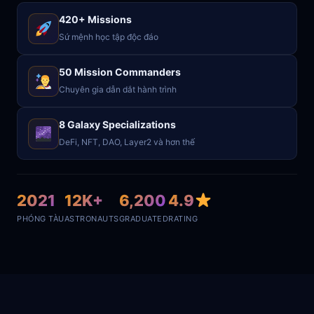
420+ Missions
Sứ mệnh học tập độc đáo
50 Mission Commanders
Chuyên gia dẫn dắt hành trình
8 Galaxy Specializations
DeFi, NFT, DAO, Layer2 và hơn thế
2021
12K+
6,200
4.9
PHÓNG TÀU
ASTRONAUTS
GRADUATED
RATING