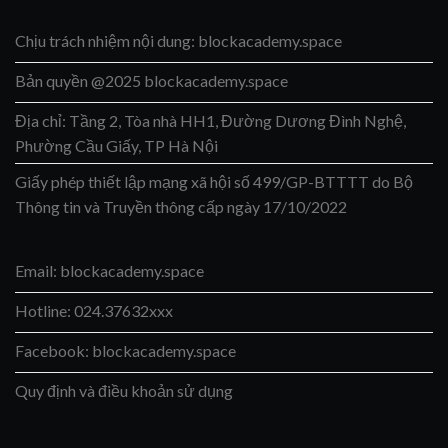
Chịu trách nhiệm nội dung: blockacademy.space
Bản quyền @2025 blockacademy.space
Địa chỉ: Tầng 2, Tòa nhà HH1, Đường Dương Đình Nghệ,
Phường Cầu Giấy, TP Hà Nội
Giấy phép thiết lập mạng xã hội số 499/GP-BTTTT do Bộ
Thông tin và Truyền thông cấp ngày 17/10/2022
Email: blockacademy.space
Hotline: 024.37632xxx
Facebook: blockacademy.space
Quy định và điều khoản sử dụng