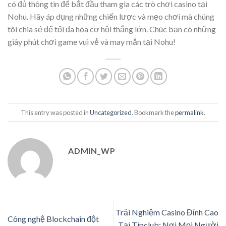
có đủ thông tin để bắt đầu tham gia các trò chơi casino tại
Nohu. Hãy áp dụng những chiến lược và mẹo chơi mà chúng
tôi chia sẻ để tối đa hóa cơ hội thắng lớn. Chúc bạn có những
giây phút chơi game vui vẻ và may mắn tại Nohu!
This entry was posted in
Uncategorized
. Bookmark the
permalink
.
ADMIN_WP
Trải Nghiệm Casino Đỉnh Cao
Công nghệ Blockchain đột
Tại Tipclub: Nơi Mọi Người