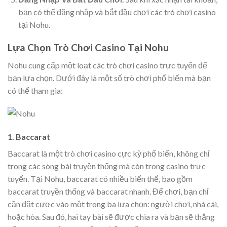
bạn có thể đăng nhập và bắt đầu chơi các trò chơi casino
tại Nohu.
Lựa Chọn Trò Chơi Casino Tại Nohu
Nohu cung cấp một loạt các trò chơi casino trực tuyến để
bạn lựa chọn. Dưới đây là một số trò chơi phổ biến mà bạn
có thể tham gia:
1.
Baccarat
Baccarat là một trò chơi casino cực kỳ phổ biến, không chỉ
trong các sòng bài truyền thống mà còn trong casino trực
tuyến. Tại Nohu, baccarat có nhiều biến thể, bao gồm
baccarat truyền thống và baccarat nhanh. Để chơi, bạn chỉ
cần đặt cược vào một trong ba lựa chọn: người chơi, nhà cái,
hoặc hòa. Sau đó, hai tay bài sẽ được chia ra và bạn sẽ thắng