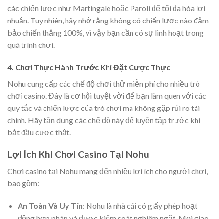
các chiến lược như Martingale hoặc Paroli để tối đa hóa lợi
nhuận. Tuy nhiên, hãy nhớ rằng không có chiến lược nào đảm
bảo chiến thắng 100%, vì vậy bạn cần có sự linh hoạt trong
quá trình chơi.
4.
Chơi Thực Hành Trước Khi Đặt Cược Thực
Nohu cung cấp các chế độ chơi thử miễn phí cho nhiều trò
chơi casino. Đây là cơ hội tuyệt vời để bạn làm quen với các
quy tắc và chiến lược của trò chơi mà không gặp rủi ro tài
chính. Hãy tận dụng các chế độ này để luyện tập trước khi
bắt đầu cược thật.
Lợi Ích Khi Chơi Casino Tại Nohu
Chơi casino tại Nohu mang đến nhiều lợi ích cho người chơi,
bao gồm:
An Toàn Và Uy Tín
: Nohu là nhà cái có giấy phép hoạt
động hợp pháp và được kiểm soát nghiêm ngặt. Mọi giao