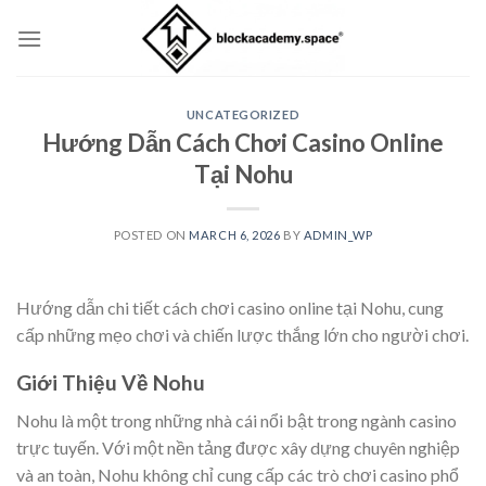
Skip
to
content
UNCATEGORIZED
Hướng Dẫn Cách Chơi Casino Online
Tại Nohu
POSTED ON
MARCH 6, 2026
BY
ADMIN_WP
Hướng dẫn chi tiết cách chơi casino online tại Nohu, cung
cấp những mẹo chơi và chiến lược thắng lớn cho người chơi.
Giới Thiệu Về Nohu
Nohu là một trong những nhà cái nổi bật trong ngành casino
trực tuyến. Với một nền tảng được xây dựng chuyên nghiệp
và an toàn, Nohu không chỉ cung cấp các trò chơi casino phổ