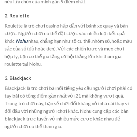
nếu lựa chọn của mình gần 9 điểm nhất.
2.
Roulette
Roulette là trò chơi casino hấp dẫn với bánh xe quay và bàn
cược. Người chơi có thể đặt cược vào nhiều loại kết quả
khác
Nohu
nhau, chẳng hạn như số cụ thể, nhóm số, hoặc màu
sắc của số (đỏ hoặc đen). Với các chiến lược và mẹo chơi
hợp lý, bạn có thể gia tăng cơ hội thắng lớn khi tham gia
roulette tại Nohu.
3.
Blackjack
Blackjack là trò chơi bài nổi tiếng yêu cầu người chơi phải có
tay bài có tổng điểm gần nhất với 21 mà không vượt quá.
Trong trò chơi này, bạn sẽ chơi đối kháng với nhà cái thay vì
đối đầu với những người chơi khác. Nohu cung cấp các bàn
blackjack trực tuyến với nhiều mức cược khác nhau để
người chơi có thể tham gia.